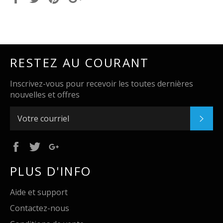
RESTEZ AU COURANT
Inscrivez-vous pour recevoir les toutes dernières
nouvelles et offres
S'IN
Facebook
Twitter
Google
Plus
PLUS D'INFO
Aide et support
Contactez-nous